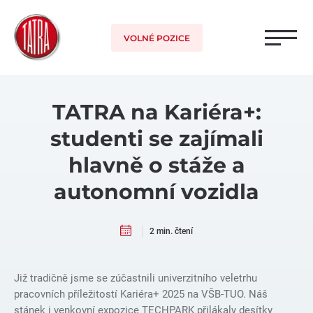
VOLNÉ POZICE
TATRA na Kariéra+:
studenti se zajímali
hlavně o stáže a
autonomní vozidla
2 min. čtení
Již tradičně jsme se zúčastnili univerzitního veletrhu
pracovních příležitostí Kariéra+ 2025 na VŠB-TUO. Náš
stánek i venkovní expozice TECHPARK přilákaly desítky