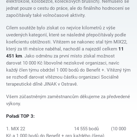
elektrokole, koloběžce, kolečkových bruslích). Nemuselo se
jednat pouze o cestu do práce, ale do finálního hodnocení se
započítávaly také volnočasové aktivity.
Cílem soutěže bylo získat co nejvíce kilometrů z výše
uvedených kategorií, které se následně přepočítávaly podle
koeficientu obtížnosti. Vítězem se nakonec stal tým MIX22,
který za tři měsíce naběhal, nachodil a najezdil celkem
11
451 km
. Jako odměnu za první místo získal možnost
darovat 10 000 Kč libovolné neziskové organizaci, navíc
každý člen týmu obdržel 1 000 bodů do Benefit +. Vítězný tým
se rozhodl darovat vítěznou částku organizaci Sociálně
terapeutické dílně JINAK v Ostravě.
Všem zúčastněným zaměstnancům děkujeme za předvedené
výkony.
Pořadí TOP 3:
1. MIX 22 14 555 bodů (10 000
Kč a 1 000 bodů do Benefit + pro každého člena)