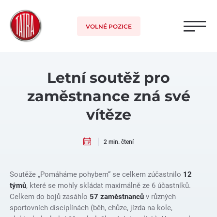
VOLNÉ POZICE
Letní soutěž pro
zaměstnance zná své
vítěze
2 min. čtení
Soutěže „Pomáháme pohybem“ se celkem zúčastnilo
12
týmů
, které se mohly skládat maximálně ze 6 účastníků.
Celkem do bojů zasáhlo
57 zaměstnanců
v různých
sportovních disciplínách (běh, chůze, jízda na kole,